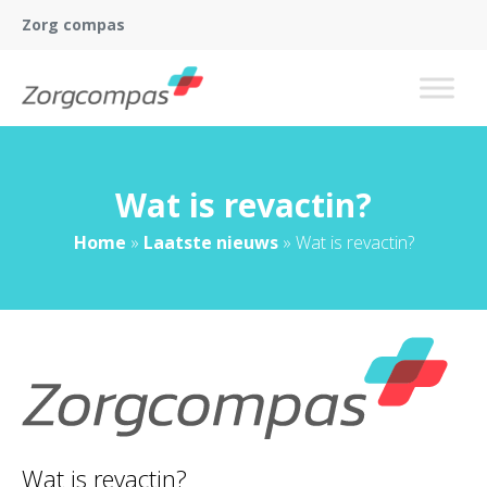
Zorg compas
Wat is revactin?
Home
»
Laatste nieuws
»
Wat is revactin?
Wat is revactin?