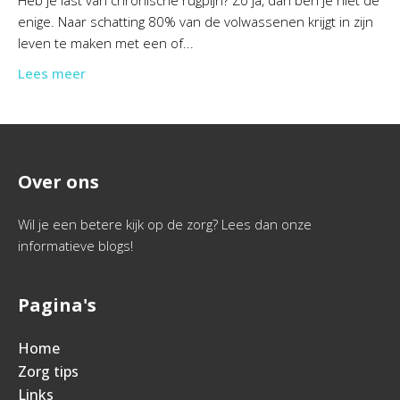
Heb je last van chronische rugpijn? Zo ja, dan ben je niet de
enige. Naar schatting 80% van de volwassenen krijgt in zijn
leven te maken met een of...
Lees meer
Over ons
Wil je een betere kijk op de zorg? Lees dan onze
informatieve blogs!
Pagina's
Home
Zorg tips
Links