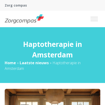
Zorg compas
Haptotherapie in
Amsterdam
Home
»
Laatste nieuws
»
Haptotherapie in
Amsterdam